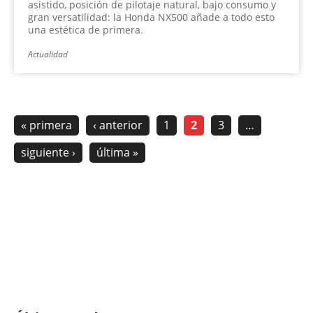
asistido, posición de pilotaje natural, bajo consumo y
gran versatilidad: la Honda NX500 añade a todo esto
una estética de primera.
Actualidad
« primera
‹ anterior
1
2
3
…
siguiente ›
última »