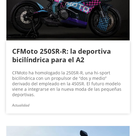
n
a
s
CFMoto 250SR-R: la deportiva
bicilíndrica para el A2
CFMoto ha homologado la 250SR-R, una hi-sport
bicilíndrica con un propulsor de “dos y medio”
derivado del empleado en la 450SR. El futuro modelo
viene a integrarse en la nueva moda de las pequeñas
deportivas.
Actualidad