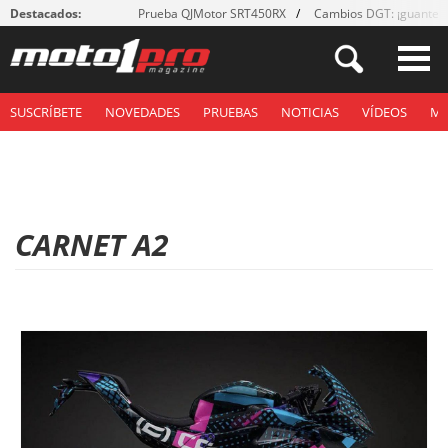
Destacados:
Prueba QJMotor SRT450RX
Cambios DGT: ¡guantes
SUSCRÍBETE
NOVEDADES
PRUEBAS
NOTICIAS
VÍDEOS
M
CARNET A2
P
á
g
i