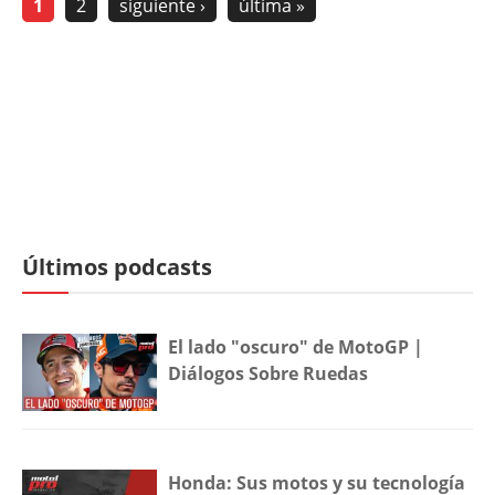
1
2
siguiente ›
última »
Últimos podcasts
El lado "oscuro" de MotoGP |
Diálogos Sobre Ruedas
Honda: Sus motos y su tecnología