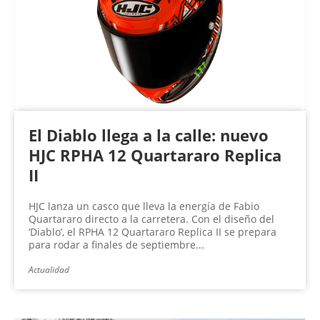
n
a
s
El Diablo llega a la calle: nuevo
HJC RPHA 12 Quartararo Replica
II
HJC lanza un casco que lleva la energía de Fabio
Quartararo directo a la carretera. Con el diseño del
‘Diablo’, el RPHA 12 Quartararo Replica II se prepara
para rodar a finales de septiembre...
Actualidad