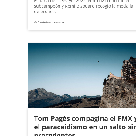
España de Freestyle 2022, Pedro Moreno fue el
subcampeón y Remi Bizouard recogió la medalla
de bronce.
Actualidad Enduro
Tom Pagès compagina el FMX 
el paracaidismo en un salto si
precedentes