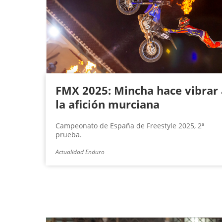
g
i
n
a
s
FMX 2025: Mincha hace vibrar 
la afición murciana
Campeonato de España de Freestyle 2025, 2ª
prueba.
Actualidad Enduro