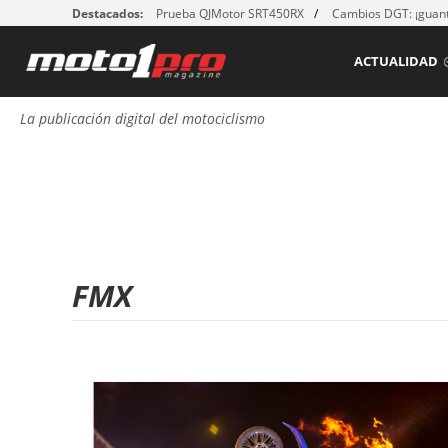
Destacados:
Prueba QJMotor SRT450RX
Cambios DGT: ¡guant
ACTUALIDAD
La publicación digital del motociclismo
FMX
P
á