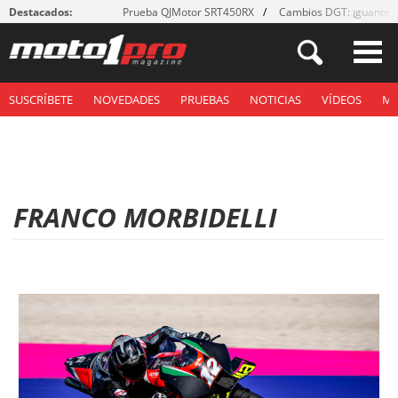
Destacados:
Prueba QJMotor SRT450RX
Cambios DGT: ¡guantes
SUSCRÍBETE
NOVEDADES
PRUEBAS
NOTICIAS
VÍDEOS
M
FRANCO MORBIDELLI