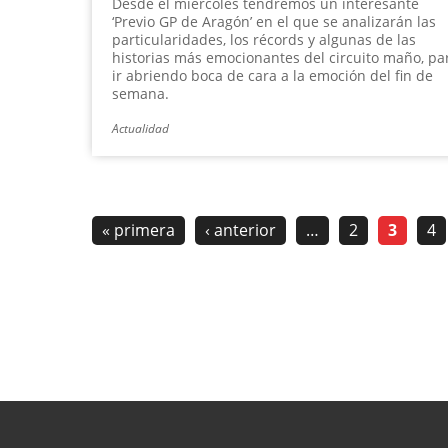
Desde el miércoles tendremos un interesante
‘Previo GP de Aragón’ en el que se analizarán las
particularidades, los récords y algunas de las
historias más emocionantes del circuito maño, pa
ir abriendo boca de cara a la emoción del fin de
semana.
Actualidad
« primera
‹ anterior
…
2
3
4