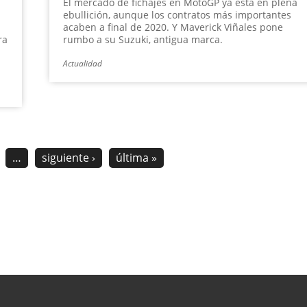
El mercado de fichajes en MotoGP ya está en plena
ebullición, aunque los contratos más importantes
acaben a final de 2020. Y Maverick Viñales pone
ra
rumbo a su Suzuki, antigua marca.
Actualidad
…
siguiente ›
última »