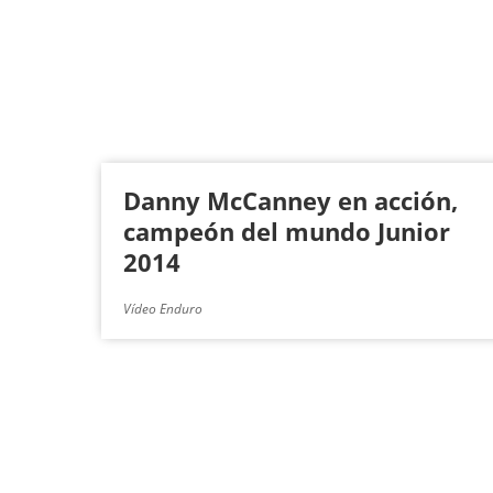
g
i
n
a
s
Danny McCanney en acción,
campeón del mundo Junior
2014
Vídeo Enduro