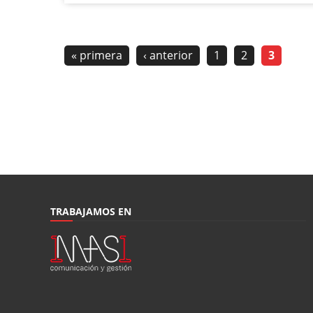
« primera
‹ anterior
1
2
3
TRABAJAMOS EN