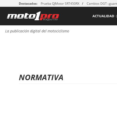
Destacados:
Prueba QJMotor SRT450RX
Cambios DGT: ¡guant
ACTUALIDAD
La publicación digital del motociclismo
NORMATIVA
P
á