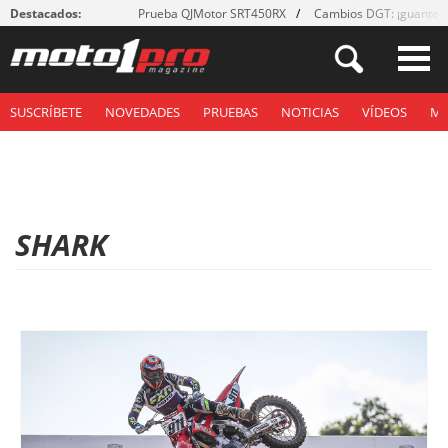
Destacados:
Prueba QJMotor SRT450RX
Cambios DGT: ¡guantes
SUSCRÍBETE
NOVEDADES
PRUEBAS
NOTICIAS
VÍDEOS
M
SHARK