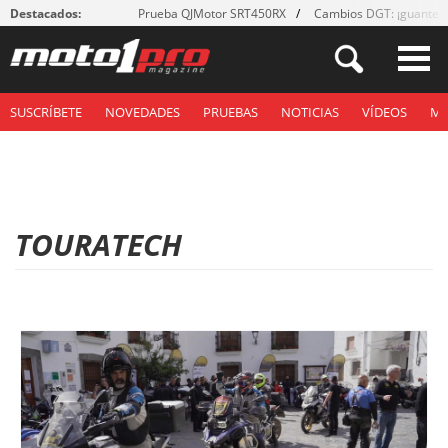
Destacados:
Prueba QJMotor SRT450RX
Cambios DGT: ¡guantes
SUSCRÍBETE
NOVEDADES
PRUEBAS
NOTICIAS
VÍDEOS
M
TOURATECH