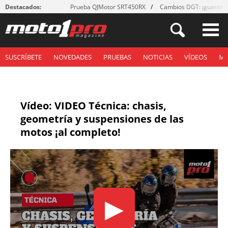
Destacados:
Prueba QJMotor SRT450RX
Cambios DGT: ¡guantes
SUSCRÍBETE
NOVEDADES
PRUEBAS
NOTICIAS
VÍDEOS
M
Vídeo: VIDEO Técnica: chasis,
geometría y suspensiones de las
motos ¡al completo!
▶