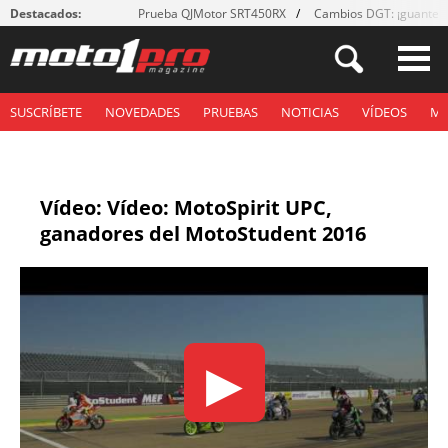
Destacados:
Prueba QJMotor SRT450RX
Cambios DGT: ¡guantes
SUSCRÍBETE
NOVEDADES
PRUEBAS
NOTICIAS
VÍDEOS
M
Vídeo: Vídeo: MotoSpirit UPC,
ganadores del MotoStudent 2016
▶