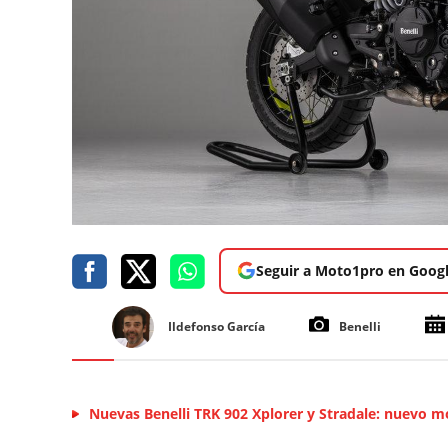
Seguir a Moto1pro en Goog
Ildefonso García
Benelli
Nuevas Benelli TRK 902 Xplorer y Stradale: nuevo mo