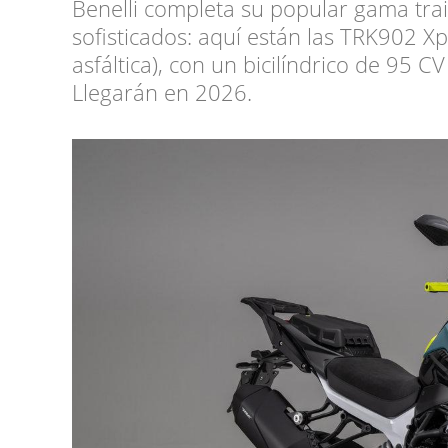
Benelli completa su popular gama tr
sofisticados: aquí están las TRK902 Xp
asfáltica), con un bicilíndrico de 95 
Llegarán en 2026.