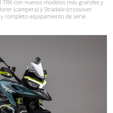
ail TRK con nuevos modelos más grandes y
lorer (campera) y Stradale (crossover
CV y completo equipamiento de serie.