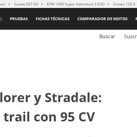
es!
Suzuki SV7 GX
KTM 1390 Super Adventure S EVO
Zontes 125 X
PRUEBAS
FICHAS TÉCNICAS
COMPARADOR DE MOTOS
Buscar
Suscr
orer y Stradale:
trail con 95 CV