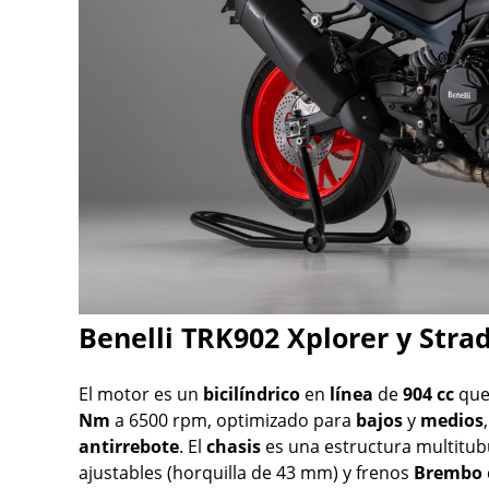
Benelli TRK902 Xplorer y Stra
El motor es un
bicilíndrico
en
línea
de
904
cc
que
Nm
a 6500 rpm, optimizado para
bajos
y
medios
antirrebote
. El
chasis
es una estructura multitub
ajustables (horquilla de 43 mm) y frenos
Brembo