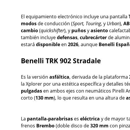
El equipamiento electrónico incluye una pantalla
modos
de conducción (
Sport, Touring
, y
Urban
),
AB
cambio
(
quickshifter
), y
puños
y
asiento
calefacta
también incluye
defensas
,
cubrecárter
de alumin
estará
disponible
en
2026
, aunque
Benelli Espa
Benelli TRK 902 Stradale
Es la versión
asfáltica
, derivada de la plataforma
la Xplorer por una estética específica y detalles 
pulgadas
en ambos ejes con neumáticos Pirelli Ang
corto (
130 mm
), lo que resulta en una altura de
a
La
pantalla-parabrisas
es
eléctrica
y de mayor t
frenos
Brembo
(doble disco de
320 mm
con pinza