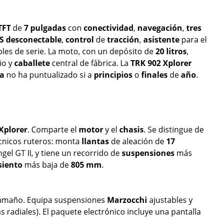
TFT
de
7 pulgadas
con
conectividad
,
navegación
,
tres
S
desconectable
,
control
de
tracción
,
asistente
para el
bles de serie. La moto, con un depósito de
20
litros
,
io y
caballete
central de fábrica. La
TRK 902 Xplorer
ña
no ha puntualizado si a
principios
o
finales
de
año
.
Xplorer
. Comparte el
motor
y el
chasis
. Se distingue de
técnicos ruteros: monta
llantas
de aleación de
17
el GT II, y tiene un recorrido de
suspensiones
más
siento
más baja de
805 mm
.
amaño. Equipa suspensiones
Marzocchi
ajustables y
s radiales). El paquete electrónico incluye una pantalla