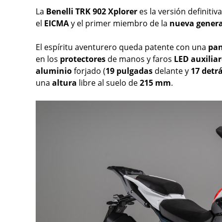
La
Benelli TRK 902 Xplorer
es la versión definiti
el
EICMA
y el primer miembro de la
nueva
gener
El espíritu aventurero queda patente con una
pan
en los
protectores
de manos y faros
LED
auxilia
aluminio
forjado (
19 pulgadas
delante y
17 detr
una
altura
libre al suelo de
215 mm
.