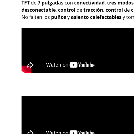
TFT
de
7 pulgada
s con
conectividad
,
tres
modos
desconectable
,
control
de
tracción
,
control
de
c
No faltan los
puños
y
asiento
calefactables
y to