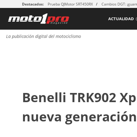
Destacados:
Prueba QJMotor SRT450RX
Cambios DGT: ¡guant
ACTUALIDAD
La publicación digital del motociclismo
Benelli TRK902 Xpl
nueva generación 