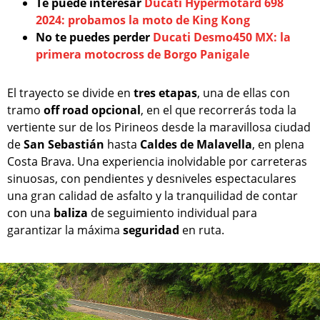
Te puede interesar
Ducati Hypermotard 698
2024: probamos la moto de King Kong
No te puedes perder
Ducati Desmo450 MX: la
primera motocross de Borgo Panigale
El trayecto se divide en
tres etapas
, una de ellas con
tramo
off road opcional
, en el que recorrerás toda la
vertiente sur de los Pirineos desde la maravillosa ciudad
de
San Sebastián
hasta
Caldes de Malavella
, en plena
Costa Brava. Una experiencia inolvidable por carreteras
sinuosas, con pendientes y desniveles espectaculares
una gran calidad de asfalto y la tranquilidad de contar
con una
baliza
de seguimiento individual para
garantizar la máxima
seguridad
en ruta.