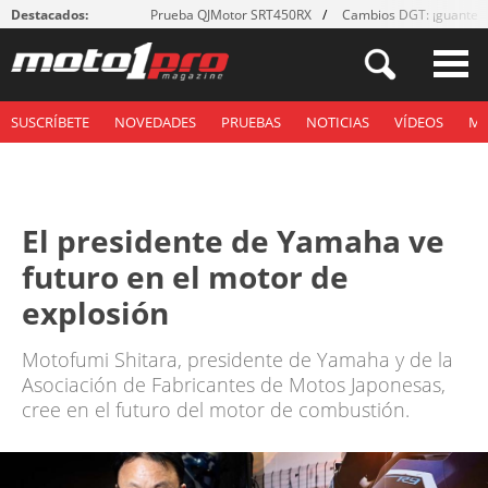
Destacados:
Prueba QJMotor SRT450RX
Cambios DGT: ¡guantes
SUSCRÍBETE
NOVEDADES
PRUEBAS
NOTICIAS
VÍDEOS
M
El presidente de Yamaha ve
futuro en el motor de
explosión
Motofumi Shitara, presidente de Yamaha y de la
Asociación de Fabricantes de Motos Japonesas,
cree en el futuro del motor de combustión.