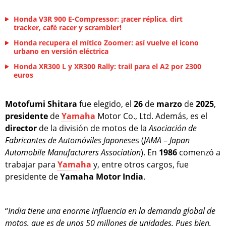
Honda V3R 900 E-Compressor: ¡racer réplica, dirt
tracker, café racer y scrambler!
Honda recupera el mítico Zoomer: así vuelve el icono
urbano en versión eléctrica
Honda XR300 L y XR300 Rally: trail para el A2 por 2300
euros
Motofumi Shitara
fue elegido, el
26
de
marzo
de
2025
,
presidente
de
Yamaha
Motor Co., Ltd. Además, es el
director
de la división de motos de la
Asociación de
Fabricantes de Automóviles Japonese
s (
JAMA
–
Japan
Automobile Manufacturers Association
). En
1986
comenzó a
trabajar para
Yamaha
y, entre otros cargos, fue
presidente de
Yamaha Motor India
.
“
India tiene una enorme influencia en la demanda global de
motos, que es de unos 50 millones de unidades. Pues bien,