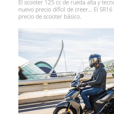
El scooter 125 cc de rueda alta y te
nuevo precio difícil de creer… El SR1
precio de scooter básico.