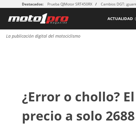
Destacados:
Prueba QJMotor SRT450RX
Cambios DGT: ¡guant
ACTUALIDAD
La publicación digital del motociclismo
¿Error o chollo? E
precio a solo 268