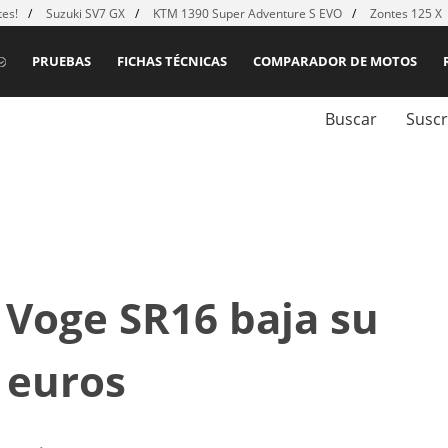
es!
Suzuki SV7 GX
KTM 1390 Super Adventure S EVO
Zontes 125 X
PRUEBAS
FICHAS TÉCNICAS
COMPARADOR DE MOTOS
Buscar
Suscr
l Voge SR16 baja su
8 euros