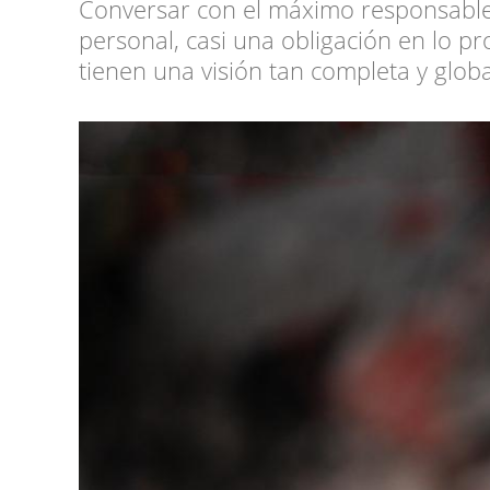
Conversar con el máximo responsable
personal, casi una obligación en lo pr
tienen una visión tan completa y globa