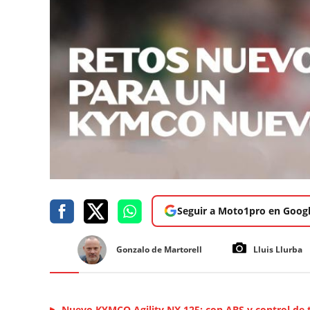
Seguir a Moto1pro en Goog
Gonzalo de Martorell
Lluis Llurba
Nuevo KYMCO Agility NX 125: con ABS y control de 