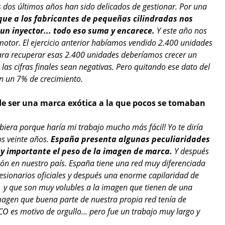
dos últimos años han sido delicados de gestionar. Por una
 que a los fabricantes de pequeñas cilindradas nos
un inyector... todo eso suma y encarece.
Y este año nos
motor. El ejercicio anterior habíamos vendido 2.400 unidades
para recuperar esas 2.400 unidades deberíamos crecer un
as cifras finales sean negativas. Pero quitando ese dato del
on un 7% de crecimiento.
 de ser una marca exótica a la que pocos se tomaban
ubiera porque haría mi trabajo mucho más fácil! Yo te diría
os veinte años.
España presenta algunas peculiaridades
y importante el peso de la imagen de marca.
Y después
ón en nuestro país. España tiene una red muy diferenciada
esionarios oficiales y después una enorme capilaridad de
or y que son muy volubles a la imagen que tienen de una
imagen que buena parte de nuestra propia red tenía de
CO es motivo de orgullo... pero fue un trabajo muy largo y