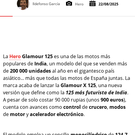
Ildefonso García
Hero
22/08/2025
La
Hero
Glamour 125
es una de las motos más
populares de
India
, un modelo del que se venden más
de
200 000 unidades
al año en el gigantesco país
asiático... más que todas las motos de España juntas. La
marca acaba de lanzar la
Glamour X 125
, una nueva
versión que define como la
125 más futurista de India
.
A pesar de solo costar 90 000 rupias (unos
900 euros
),
cuenta con avances como
control
de
crucero
,
modos
de
motor
y
acelerador
electrónico
.
El modelo emplea un sencillo
monocilíndrico
de
124,7