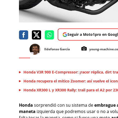
Seguir a Moto1pro en Goog
Ildefonso García
young-machine.c
Honda V3R 900 E-Compressor: ¡racer réplica, dirt tra
Honda recupera el mítico Zoomer: así vuelve el icon
Honda XR300 L y XR300 Rally: trail para el A2 por 2
Honda
sorprendió con su sistema de
embrague
maneta
izquierda que podremos usar o no a volu
falta tocar la maneta, como si fuese una moto
au