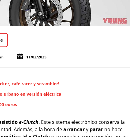
le
om
11/02/2025
cker, café racer y scrambler!
o urbano en versión eléctrica
300 euros
asistido
e-Clutch
. Este sistema electrónico conserva la
ntad. Además, a la hora de
arrancar
y
parar
no hace
tomática
. El
e-Clutch
ya se emplea, como opción, en las