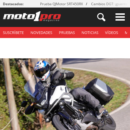
Destacados:
Prueba QJMotor SRT450RX
Cambios DGT: ¡guantes
SUSCRÍBETE
NOVEDADES
PRUEBAS
NOTICIAS
VÍDEOS
M