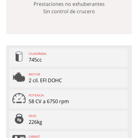
Prestaciones no exhuberantes
Sin control de crucero
CILINDRADA
745cc
MOTOR
2 cil. EFI DOHC
POTENCIA
58 CV a 6750 rpm
PESO
226kg
CARNET