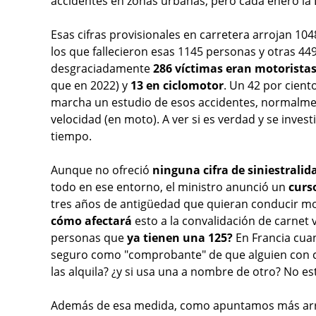
accidentes en zonas urbanas, pero cada enero la D
Esas cifras provisionales en carretera arrojan 10
los que fallecieron esas 1145 personas y otras 44
desgraciadamente
286 víctimas eran motorista
que en 2022) y
13 en ciclomotor
. Un 42 por cient
marcha un estudio de esos accidentes, normalme
velocidad (en moto). A ver si es verdad y se inve
tiempo.
Aunque no ofreció
ninguna cifra de siniestrali
todo en ese entorno, el ministro anunció un
curs
tres años de antigüedad que quieran conducir m
cómo afectará
esto a la convalidación de carnet 
personas que
ya tienen una 125?
En Francia cua
seguro como "comprobante" de que alguien con ca
las alquila? ¿y si usa una a nombre de otro? No est
Además de esa medida, como apuntamos más arrib