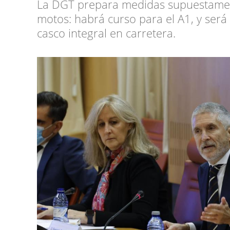
La DGT prepara medidas supuestamente
motos: habrá curso para el A1, y será
casco integral en carretera.