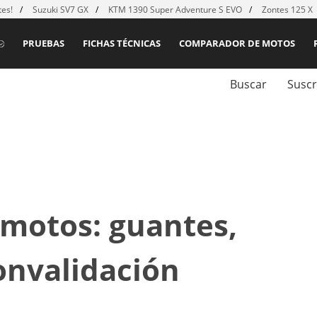
es!
Suzuki SV7 GX
KTM 1390 Super Adventure S EVO
Zontes 125 X
PRUEBAS
FICHAS TÉCNICAS
COMPARADOR DE MOTOS
Buscar
Suscr
 motos: guantes,
convalidación