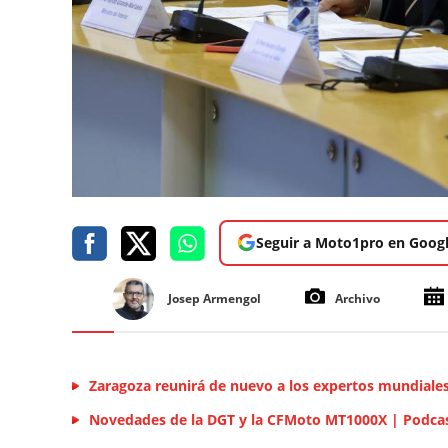
Seguir a Moto1pro en Goog
Josep Armengol
Archivo
Zaragoza reunirá de nuevo a los expertos mundiale
Novedades de la DGT y la CFMoto MT1000X | Podcas