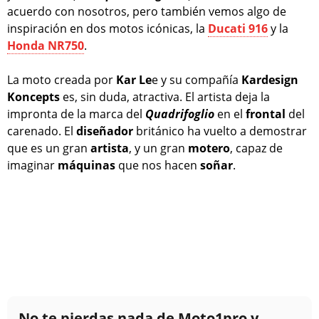
acuerdo con nosotros, pero también vemos algo de
inspiración en dos motos icónicas, la
Ducati 916
y la
Honda
NR750
.
La moto creada por
Kar Le
e y su compañía
Kardesign
Koncepts
es, sin duda, atractiva. El artista deja la
impronta de la marca del
Quadrifoglio
en el
frontal
del
carenado. El
diseñador
británico ha vuelto a demostrar
que es un gran
artista
, y un gran
motero
, capaz de
imaginar
máquinas
que nos hacen
soñar
.
No te pierdas nada de Moto1pro y