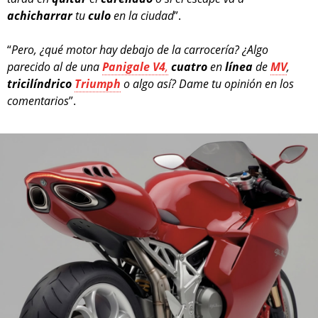
achicharrar
tu
culo
en la ciudad
”.
“
Pero, ¿qué motor hay debajo de la carrocería? ¿Algo
parecido al de una
Panigale V4
,
cuatro
en
línea
de
MV
,
tricilíndrico
Triumph
o algo así? Dame tu opinión en los
comentarios
”.