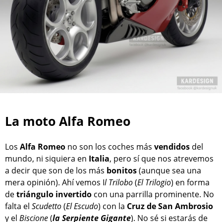
La moto Alfa Romeo
Los
Alfa Romeo
no son los coches más
vendidos
del
mundo, ni siquiera en
Italia
, pero sí que nos atrevemos
a decir que son de los más
bonitos
(aunque sea una
mera opinión). Ahí vemos I
l Trilobo
(
El Trilogio
) en forma
de
triángulo
invertido
con una parrilla prominente. No
falta el
Scudetto
(
El Escudo
) con la
Cruz de San Ambrosio
y el
Biscione
(
la Serpiente Gigante
). No sé si estarás de