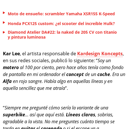
Moto de ensueño: scrambler Yamaha XSR155 K-Speed
Honda PCX125 custom: ¿el scooter del increíble Hulk?
Diamond Atelier DA#22: la naked de 205 CV con titanio
y pintura luminosa
Kar Lee
, el artista responsable de
Kardesign Koncepts
,
en sus redes sociales, publicó lo siguiente: “
Soy un
motero
al 100 por ciento, pero hace años tenía como fondo
de pantalla en mi ordenador el
concept
de un
coche
. Era un
Alfa
en rojo sangre. Había algo en aquellas líneas y en
aquella sencillez que me atraía
”.
“
Siempre me pregunté cómo sería la variante de una
superbike
… así que aquí está.
Líneas claras
, sobrias,
agradable a la vista. No me preguntes cuánto tiempo se
tarda en
quitar
el
carenado
o si el escape va a