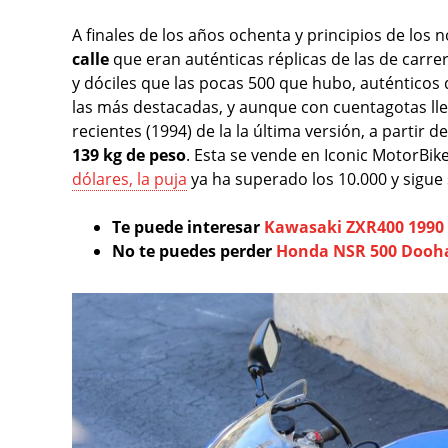
A finales de los años ochenta y principios de lo
calle
que eran auténticas réplicas de las de carre
y dóciles que las pocas 500 que hubo, auténticos
las más destacadas, y aunque con cuentagotas lle
recientes (1994) de la la última versión, a partir d
139 kg de peso
. Esta se vende en Iconic MotorBi
dólares, la puja
ya ha superado los 10.000 y sigue 
Te puede interesar
Kawasaki ZXR400 1990
No te puedes perder
Honda NSR 500 Dooha