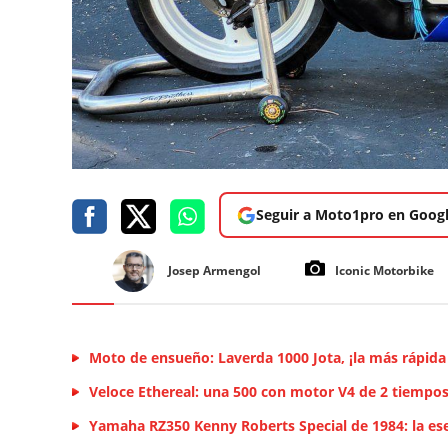
Seguir a Moto1pro en Goog
Josep Armengol
Iconic Motorbike
Moto de ensueño: Laverda 1000 Jota, ¡la más rápid
Veloce Ethereal: una 500 con motor V4 de 2 tiempos
Yamaha RZ350 Kenny Roberts Special de 1984: la es