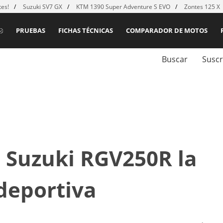
es!
Suzuki SV7 GX
KTM 1390 Super Adventure S EVO
Zontes 125 X
PRUEBAS
FICHAS TÉCNICAS
COMPARADOR DE MOTOS
Buscar
Suscr
 Suzuki RGV250R la
deportiva