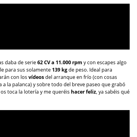
as daba de serie
62 CV a 11.000 rpm
y con escapes algo
ble para sus solamente
139 kg
de peso. Ideal para
zarán con los
vídeos
del arranque en frío (con cosas
a a la palanca) y sobre todo del breve paseo que grabó
s toca la lotería y me queréis
hacer feliz
, ya sabéis qué