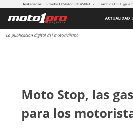
Destacados:
Prueba QJMotor SRT450RX
Cambios DGT: ¡guant
ACTUALIDAD
La publicación digital del motociclismo
Moto Stop, las ga
para los motorist