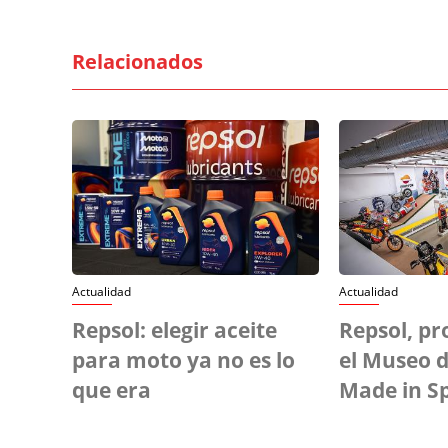
Relacionados
Actualidad
Actualidad
Repsol: elegir aceite
Repsol, pr
para moto ya no es lo
el Museo d
que era
Made in S