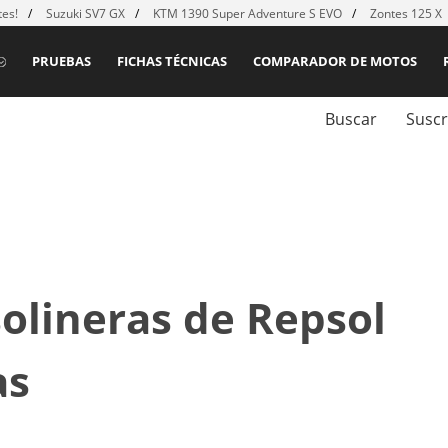
es!
Suzuki SV7 GX
KTM 1390 Super Adventure S EVO
Zontes 125 X
PRUEBAS
FICHAS TÉCNICAS
COMPARADOR DE MOTOS
Buscar
Suscr
solineras de Repsol
as