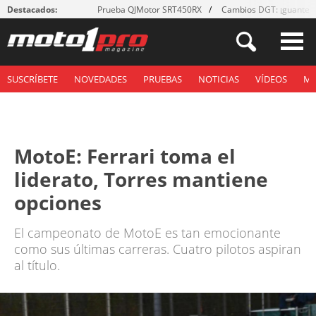
Destacados:
Prueba QJMotor SRT450RX
Cambios DGT: ¡guantes
SUSCRÍBETE
NOVEDADES
PRUEBAS
NOTICIAS
VÍDEOS
M
MotoE: Ferrari toma el
liderato, Torres mantiene
opciones
El campeonato de MotoE es tan emocionante
como sus últimas carreras. Cuatro pilotos aspiran
al título.