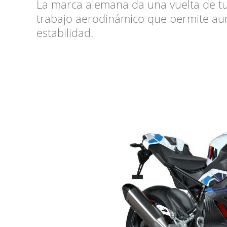
La marca alemana da una vuelta de tu
trabajo aerodinámico que permite aum
estabilidad.