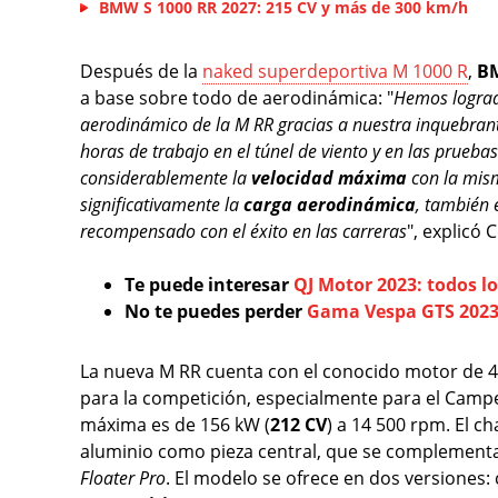
BMW S 1000 RR 2027: 215 CV y más de 300 km/h
Después de la
naked superdeportiva M 1000 R
,
B
a base sobre todo de aerodinámica: "
Hemos logrado
aerodinámico de la M RR gracias a nuestra inquebrant
horas de trabajo en el túnel de viento y en las prueb
considerablemente la
velocidad máxima
con la mis
significativamente la
carga aerodinámica
, también 
recompensado con el éxito en las carreras
", explicó
Te puede interesar
QJ Motor 2023: todos lo
No te puedes perder
Gama Vespa GTS 2023: 
La nueva M RR cuenta con el conocido motor de 4 c
para la competición, especialmente para el Camp
máxima es de 156 kW (
212 CV
) a 14 500 rpm. El c
aluminio como pieza central, que se complementa
Floater Pro
. El modelo se ofrece en dos versiones