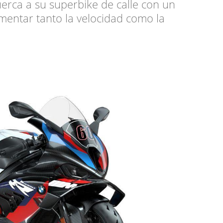
erca a su superbike de calle con un
entar tanto la velocidad como la