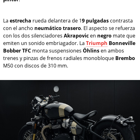
La
estrecha
rueda delantera de 1
9 pulgadas
contrasta
con el ancho
neumático
trasero
. El aspecto se refuerza
con los dos silenciadores
Akrapovic
en
negro
mate que
emiten un sonido embriagador. La
Triumph
Bonneville
Bobber TFC
monta suspensiones
Öhlins
en ambos
trenes y pinzas de frenos radiales monobloque
Brembo
M50 con discos de 310 mm.