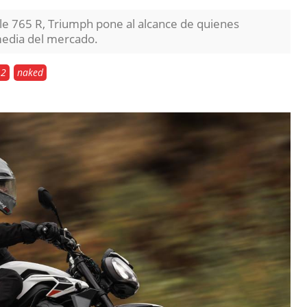
ple 765 R, Triumph pone al alcance de quienes
media del mercado.
A2
naked