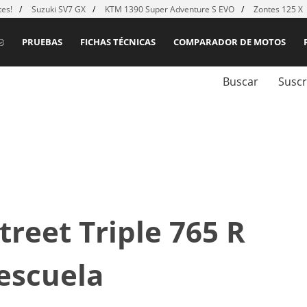
es!
Suzuki SV7 GX
KTM 1390 Super Adventure S EVO
Zontes 125 X
PRUEBAS
FICHAS TÉCNICAS
COMPARADOR DE MOTOS
Buscar
Suscr
reet Triple 765 R
escuela