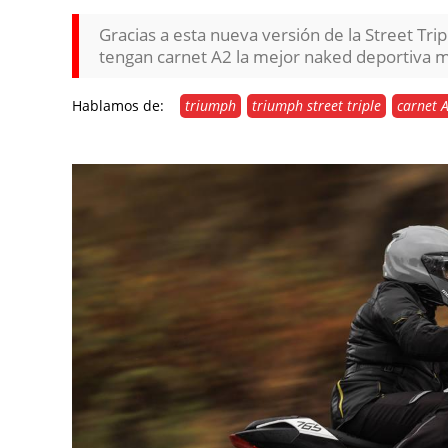
Gracias a esta nueva versión de la Street Tri
tengan carnet A2 la mejor naked deportiva 
Hablamos de:
triumph
triumph street triple
carnet 