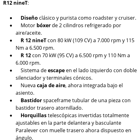
R12 nineT
:
Diseño
clásico y purista como roadster y cruiser.
Motor
bóxer
de 2 cilindros refrigerado por
aire/aceite.
R 12 nineT
con 80 kW (109 CV) a 7.000 rpm y 115
Nm a 6.500 rpm.
R 12
con 70 kW (95 CV) a 6.500 rpm y 110 Nm a
6.000 rpm.
Sistema de
escape
en el lado izquierdo con doble
silenciador y terminales cónicos.
Nueva
caja de aire
, ahora integrada bajo el
asiento.
Bastidor
spaceframe tubular de una pieza con
bastidor trasero atornillado.
Horquillas
telescópicas invertidas totalmente
ajustables en la parte delantera y basculante
Paralever con muelle trasero ahora dispuesto en
ángulo.