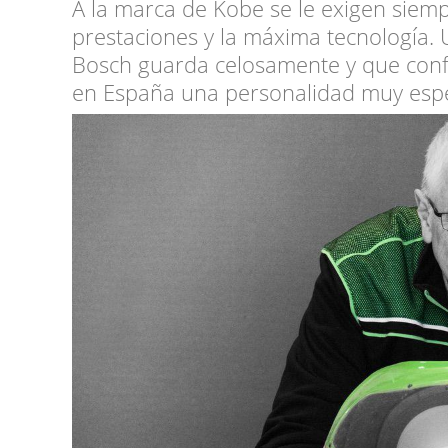
A la marca de Kobe se le exigen siem
prestaciones y la máxima tecnología.
Bosch guarda celosamente y que conf
en España una personalidad muy especi