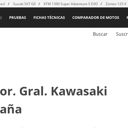
es!
Suzuki SV7 GX
KTM 1390 Super Adventure S EVO
Zontes 125 X
PRUEBAS
FICHAS TÉCNICAS
COMPARADOR DE MOTOS
Buscar
Suscr
r. Gral. Kawasaki
paña