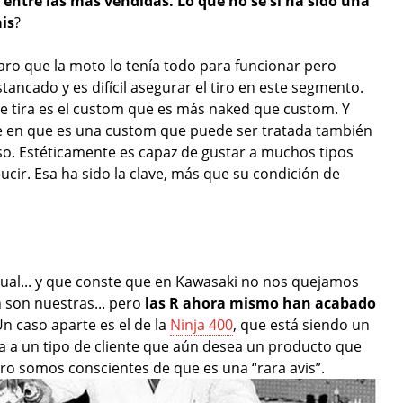
entre las más vendidas. Lo que no se si ha sido una
ais
?
aro que la moto lo tenía todo para funcionar pero
ncado y es difícil asegurar el tiro en este segmento.
ue tira es el custom que es más naked que custom. Y
te en que es una custom que puede ser tratada también
. Estéticamente es capaz de gustar a muchos tipos
nducir. Esa ha sido la clave, más que su condición de
ual... y que conste que en Kawasaki no nos quejamos
 son nuestras... pero
las R ahora mismo han acabado
n caso aparte es el de la
Ninja 400
, que está siendo un
rta a un tipo de cliente que aún desea un producto que
ero somos conscientes de que es una “rara avis”.