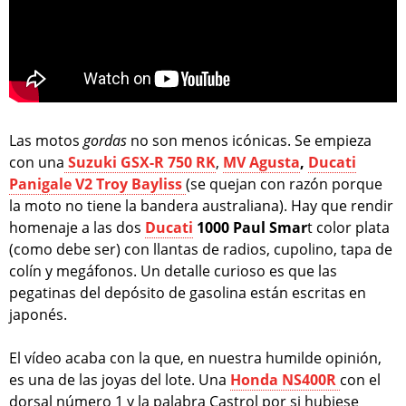
Las motos
gordas
no son menos icónicas. Se empieza
con una
Suzuki GSX-R 750 RK
,
MV Agusta
,
Ducati
Panigale V2 Troy Bayliss
(se quejan con razón porque
la moto no tiene la bandera australiana). Hay que rendir
homenaje a las dos
Ducati
1000 Paul Smar
t color plata
(como debe ser) con llantas de radios, cupolino, tapa de
colín y megáfonos. Un detalle curioso es que las
pegatinas del depósito de gasolina están escritas en
japonés.
El vídeo acaba con la que, en nuestra humilde opinión,
es una de las joyas del lote. Una
Honda NS400R
con el
dorsal número 1 y la palabra Castrol por si hubiese