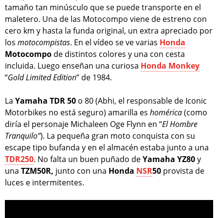
tamaño tan minúsculo que se puede transporte en el
maletero. Una de las Motocompo viene de estreno con
cero km y hasta la funda original, un extra apreciado por
los
motocompistas
. En el vídeo se ve varias
Honda
Motocompo
de distintos colores y una con cesta
incluida. Luego enseñan una curiosa
Honda Monkey
“
Gold Limited Edition
” de 1984.
La
Yamaha TDR 50
o 80 (Abhi, el responsable de Iconic
Motorbikes no está seguro) amarilla es
homérica
(como
diría el personaje Michaleen Oge Flynn en “
El Hombre
Tranquilo”
). La pequeña gran moto conquista con su
escape tipo bufanda y en el almacén estaba junto a una
TDR250
. No falta un buen puñado de
Yamaha YZ80
y
una
TZM50R,
junto con una
Honda
NSR
50
provista de
luces e intermitentes.