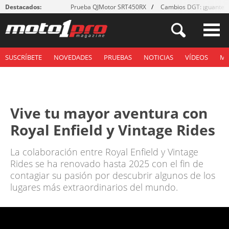
Destacados:
Prueba QJMotor SRT450RX
Cambios DGT: ¡guantes
SUSCRÍBETE
NOVEDADES
PRUEBAS
NOTICIAS
VÍDEOS
M
Vive tu mayor aventura con
Royal Enfield y Vintage Rides
La colaboración entre Royal Enfield y Vintage
Rides se ha renovado hasta 2025 con el fin de
contagiar su pasión por descubrir algunos de los
lugares más extraordinarios del mundo.