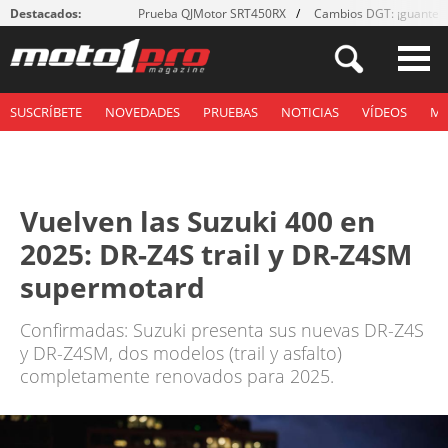
Destacados:
Prueba QJMotor SRT450RX
Cambios DGT: ¡guantes
SUSCRÍBETE
NOVEDADES
PRUEBAS
NOTICIAS
VÍDEOS
M
Vuelven las Suzuki 400 en
2025: DR-Z4S trail y DR-Z4SM
supermotard
Confirmadas: Suzuki presenta sus nuevas DR-Z4S
y DR-Z4SM, dos modelos (trail y asfalto)
completamente renovados para 2025.