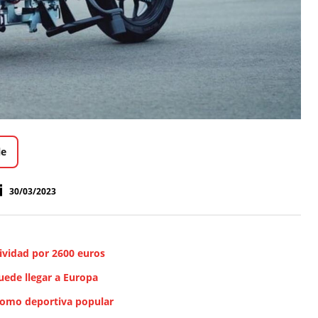
le
30/03/2023
ividad por 2600 euros
uede llegar a Europa
como deportiva popular