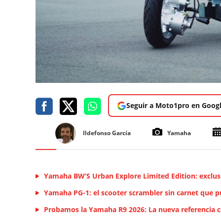
Seguir a Moto1pro en Goog
Ildefonso García
Yamaha
Yamaha BW’S Urban Explore Limited Edition: exclus
Yamaha PG-1: el scooter scrambler sin carnet que p
Probamos la Yamaha R9 2026: La nueva referencia 