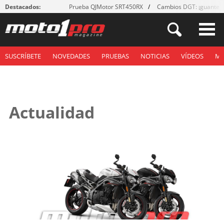
Destacados:
Prueba QJMotor SRT450RX
Cambios DGT: ¡guantes
SUSCRÍBETE
NOVEDADES
PRUEBAS
NOTICIAS
VÍDEOS
M
Actualidad
Páginas