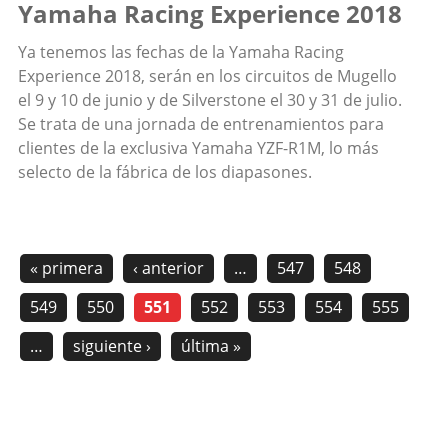
Yamaha Racing Experience 2018
Ya tenemos las fechas de la Yamaha Racing
Experience 2018, serán en los circuitos de Mugello
el 9 y 10 de junio y de Silverstone el 30 y 31 de julio.
Se trata de una jornada de entrenamientos para
clientes de la exclusiva Yamaha YZF-R1M, lo más
selecto de la fábrica de los diapasones.
« primera
‹ anterior
…
547
548
549
550
551
552
553
554
555
…
siguiente ›
última »