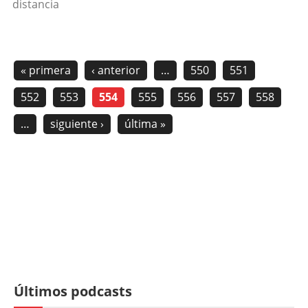
distancia
« primera
‹ anterior
…
550
551
552
553
554
555
556
557
558
…
siguiente ›
última »
Últimos podcasts