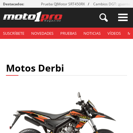
Destacados:
Prueba QJMotor SRT450RX
Cambios DGT: ¡guantes
SUSCRÍBETE
NOVEDADES
PRUEBAS
NOTICIAS
VÍDEOS
M
Motos Derbi