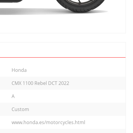
Honda
CMX 1100 Rebel DCT 2022
A
Custom
www.honda.es/motorcycles.html