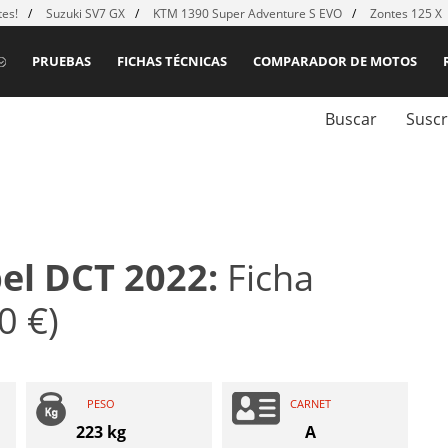
es!
Suzuki SV7 GX
KTM 1390 Super Adventure S EVO
Zontes 125 X
PRUEBAS
FICHAS TÉCNICAS
COMPARADOR DE MOTOS
Buscar
Suscr
el DCT 2022:
Ficha
0 €)
PESO
CARNET
223 kg
A