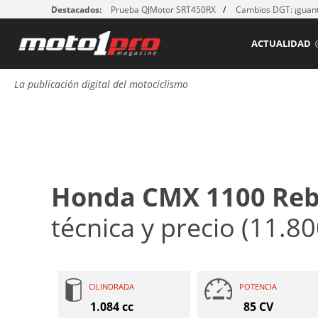
Destacados:
Prueba QJMotor SRT450RX
Cambios DGT: ¡guant
ACTUALIDAD
La publicación digital del motociclismo
Honda CMX 1100 Reb
técnica y precio (11.80
CILINDRADA
POTENCIA
1.084 cc
85 CV