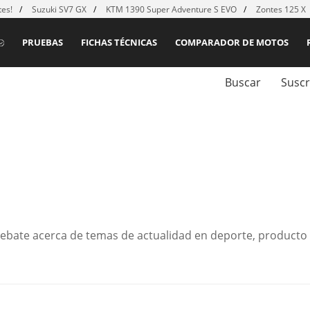
es!
Suzuki SV7 GX
KTM 1390 Super Adventure S EVO
Zontes 125 X
PRUEBAS
FICHAS TÉCNICAS
COMPARADOR DE MOTOS
Buscar
Suscr
debate acerca de temas de actualidad en deporte, producto