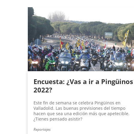
P
á
g
i
n
a
s
Encuesta: ¿Vas a ir a Pingüinos
2022?
Este fin de semana se celebra Pingüinos en
Valladolid. Las buenas previsiones del tiempo
hacen que sea una edición más que apetecible.
¿Tienes pensado asistir?
Reportajes