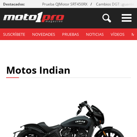
Destacados:
Prueba QJMotor SRT450RX
Cambios DGT: ¡guantes
SUSCRÍBETE
NOVEDADES
PRUEBAS
NOTICIAS
VÍDEOS
M
Motos Indian