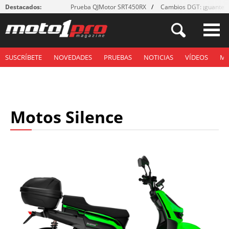
Destacados:
Prueba QJMotor SRT450RX
Cambios DGT: ¡guantes
SUSCRÍBETE
NOVEDADES
PRUEBAS
NOTICIAS
VÍDEOS
M
Motos Silence