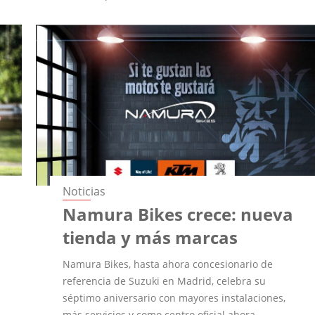
Noticias
Namura Bikes crece: nueva
tienda y más marcas
Namura Bikes, hasta ahora concesionario de
referencia de Suzuki en Madrid, celebra su
séptimo aniversario con mayores instalaciones,
más servicios y como centro oficial ahora