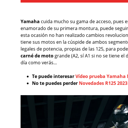
Yamaha
cuida mucho su gama de acceso, pues est
enamorado de su primera montura, puede seguir 
esta ocasión no han realizado cambios revoluciona
tiene sus motos en la cúspide de ambos segmento
legales de potencia, propias de las 125, para pod
carné de moto
grande (A2, sí A1 si no se tiene e
día como verás...
Te puede interesar
Vídeo prueba Yamaha N
No te puedes perder
Novedades R125 2023