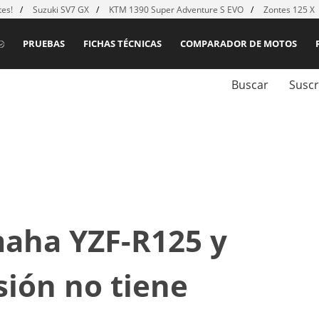
es!
Suzuki SV7 GX
KTM 1390 Super Adventure S EVO
Zontes 125 X
PRUEBAS
FICHAS TÉCNICAS
COMPARADOR DE MOTOS
Buscar
Suscr
aha YZF-R125 y
sión no tiene