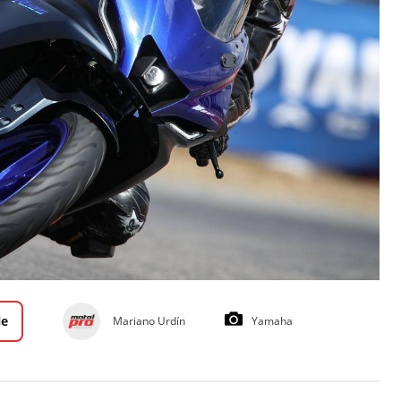
le
Mariano Urdín
Yamaha