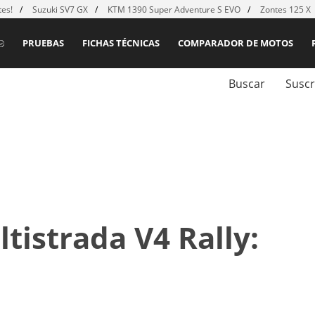
es!
Suzuki SV7 GX
KTM 1390 Super Adventure S EVO
Zontes 125 X
PRUEBAS
FICHAS TÉCNICAS
COMPARADOR DE MOTOS
Buscar
Suscr
tistrada V4 Rally: