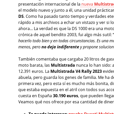
presentación internacional de la
nueva
Multistra
el modelo nuevo y junto a él, una unidad práctic
DS
. Como ha pasado tanto tiempo y verdades eterna
rápido a mis archivos a echar un vistazo y ver si 
ahora... La verdad es que la DS 1000 era una moto
crónica de aquel bendito 2003, fui algo más sutil: 
hacerlo todo bien y en todas circunstancias. Es una m
menos, pero
no deja indiferente
y propone solucion
También comentaba que cargaba 20 litros de gaso
moto barata, las
Multistrada
nunca lo han sido:
12.391 euros. La
Multistrada V4 Rally 2023
evide
abuela, pero guarda los genes de familia. Me ha 
primera vez, pero esta sí es mucho más bonita, d
que estaba expuesta en el atril con todos sus acc
cuesta en España
30.190 euros
, que pueden llega
Veamos qué nos ofrece por esa cantidad de diner
Te puede interesar:
prueba Ducati Multist