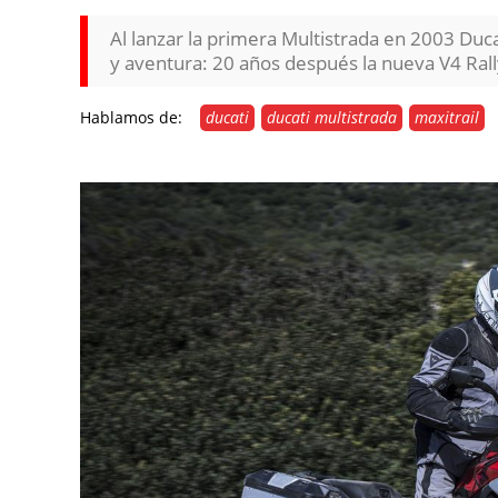
Al lanzar la primera Multistrada en 2003 Duc
y aventura: 20 años después la nueva V4 Ral
Hablamos de:
ducati
ducati multistrada
maxitrail