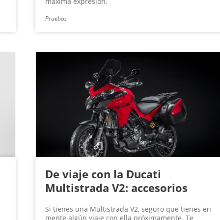
máxima expresión.
Pruebas
De viaje con la Ducati
Multistrada V2: accesorios
Si tienes una Multistrada V2, seguro que tienes en
mente algún viaje con ella próximamente. Te