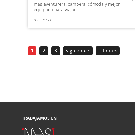
más aventurera, campera, cómoda y mejor
equipada para viajar.
Actualidad
1
2
3
siguiente ›
última »
TRABAJAMOS EN