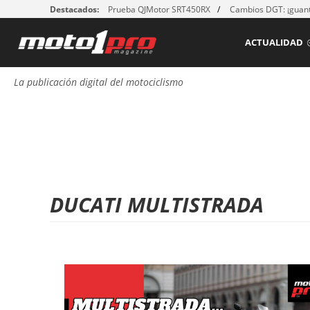
Destacados:
Prueba QJMotor SRT450RX
Cambios DGT: ¡guant
ACTUALIDAD
La publicación digital del motociclismo
DUCATI MULTISTRADA
P
á