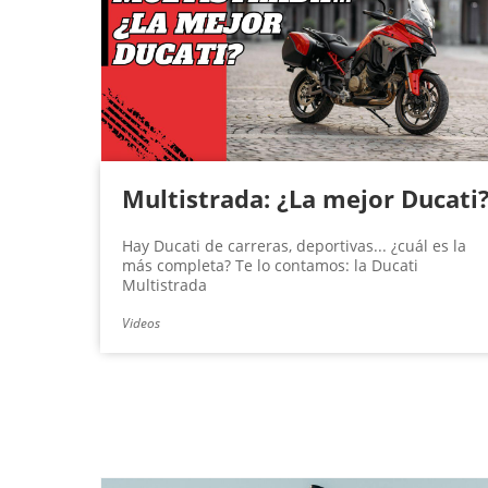
g
i
n
a
s
Multistrada: ¿La mejor Ducati
Hay Ducati de carreras, deportivas... ¿cuál es la
más completa? Te lo contamos: la Ducati
Multistrada
Videos