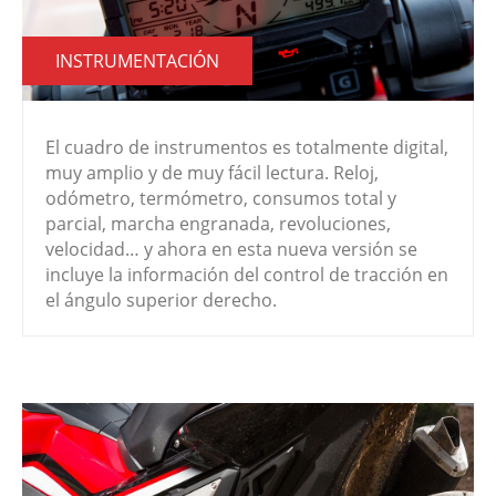
INSTRUMENTACIÓN
El cuadro de instrumentos es totalmente digital,
muy amplio y de muy fácil lectura. Reloj,
odómetro, termómetro, consumos total y
parcial, marcha engranada, revoluciones,
velocidad… y ahora en esta nueva versión se
incluye la información del control de tracción en
el ángulo superior derecho.