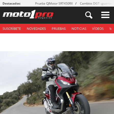
Destacados:
Prueba QJMotor SRT450RX
Cambios DGT: ¡guantes
SUSCRÍBETE
NOVEDADES
PRUEBAS
NOTICIAS
VÍDEOS
M