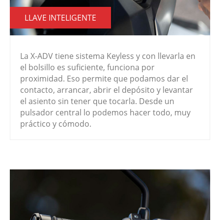
LLAVE INTELIGENTE
La X-ADV tiene sistema Keyless y con llevarla en
el bolsillo es suficiente, funciona por
proximidad. Eso permite que podamos dar el
contacto, arrancar, abrir el depósito y levantar
el asiento sin tener que tocarla. Desde un
pulsador central lo podemos hacer todo, muy
práctico y cómodo.