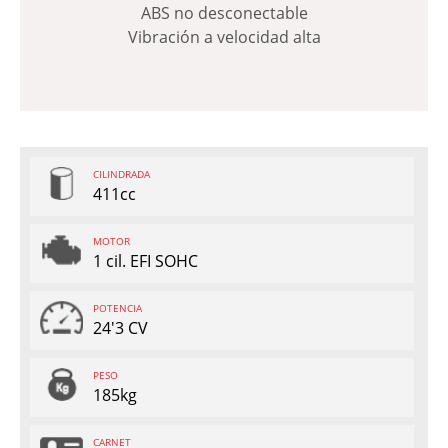
ABS no desconectable
Vibración a velocidad alta
CILINDRADA
411cc
MOTOR
1 cil. EFI SOHC
POTENCIA
24'3 CV
PESO
185kg
CARNET