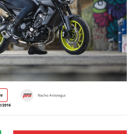
le
Nacho Aróstegui
2/2016