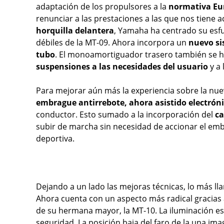
adaptación de los propulsores a la
normativa Eu
renunciar a las prestaciones a las que nos tiene
horquilla delantera
, Yamaha ha centrado su esfu
débiles de la MT-09. Ahora incorpora un
nuevo si
tubo
. El monoamortiguador trasero también se h
suspensiones a las necesidades del usuario
y a 
Para mejorar aún más la experiencia sobre la nu
embrague antirrebote, ahora asistido electrón
conductor. Esto sumado a la incorporación del
ca
subir de marcha sin necesidad de accionar el em
deportiva.
Dejando a un lado las mejoras técnicas, lo más ll
Ahora cuenta con un aspecto más radical gracias
de su hermana mayor, la MT-10. La iluminación e
seguridad. La posición baja del faro de la una im