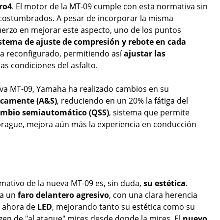
ro4
. El motor de la MT-09 cumple con esta normativa sin
 acostumbrados. A pesar de incorporar la misma
erzo en mejorar este aspecto, uno de los puntos
stema de ajuste de compresión y rebote en cada
a reconfigurado, permitiendo así
ajustar las
las condiciones del asfalto.
eva MT-09, Yamaha ha realizado cambios en su
icamente (A&S)
, reduciendo en un 20% la fátiga del
mbio semiautomático (QSS)
, sistema que permite
brague, mejora aún más la experiencia en conducción
amativo de la nueva MT-09 es, sin duda,
su estética
.
 a un
faro delantero agresivo
, con una clara herencia
s ahora de
LED
, mejorando tanto su estética como su
agen de "al ataque" mires desde donde la mires. El
nuevo