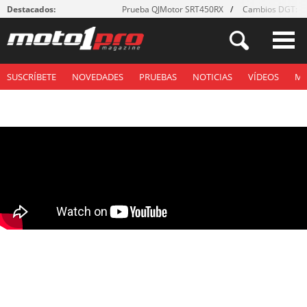
Destacados:
Prueba QJMotor SRT450RX
Cambios DGT: ¡g
SUSCRÍBETE
NOVEDADES
PRUEBAS
NOTICIAS
VÍDEOS
M