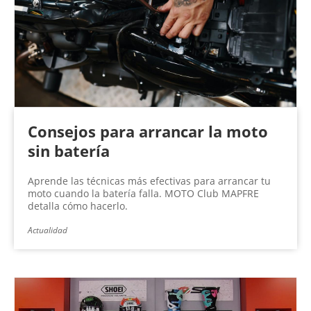
n
a
s
Consejos para arrancar la moto
sin batería
Aprende las técnicas más efectivas para arrancar tu
moto cuando la batería falla. MOTO Club MAPFRE
detalla cómo hacerlo.
Actualidad