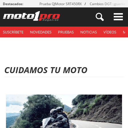
Destacados:
Prueba QJMotor SRT450RX
Cambios DGT: ¡guantes
SUSCRÍBETE
NOVEDADES
PRUEBAS
NOTICIAS
VÍDEOS
M
CUIDAMOS TU MOTO